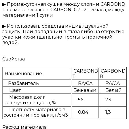
▶ Промежуточная сушка между слоями CARBOND
T не менее 4 часов, CARBOND R - 2—3 часа, между
материалами 1 сутки
▶ Использовать средства индивидуальной
защиты. При попадании в глаза либо на открытые
участки кожи тщательно промыть проточной
водой.
Свойства
CARBOND
CARBOND
Наименование
T
R
Разбавитель
RA/CA
RA/CA
Цвет
Бежевый
Белый
Массовая доля
56
73
нелетучих веществ, %
Плотность материала в
0.84
1,3
состоянии поставки, г/см3
Расход материала