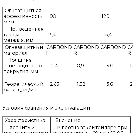
Огнезащитная
эффективность,
90
120
мин
Приведенная
толщина
3,4
3,4
металла, мм
Огнезащитный
CARBOND
CARBOND
CARBOND
C
материал
T
R
T
R
Толщина
огнезащитного
2.4
0,9
3.0
1.
покрытия, мм
Теоретический
2.63
1,32
3.6
2
расход, кг/м2
Условия хранения и эксплуатации
Характеристика
Значение
Хранить и
В плотно закрытой таре при